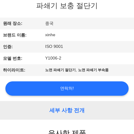
파쇄기 보충 절단기
리
에
원래 장소:
중국
관
xinhe
브랜드 이름:
한
ISO 9001
인증:
것
Y1006-2
모델 번호:
,
하이라이트:
노면 파쇄기 절단기
노면 파쇄기 부속품
공
장
연락처!
투
세부 사항 전개
어
유사한 제품