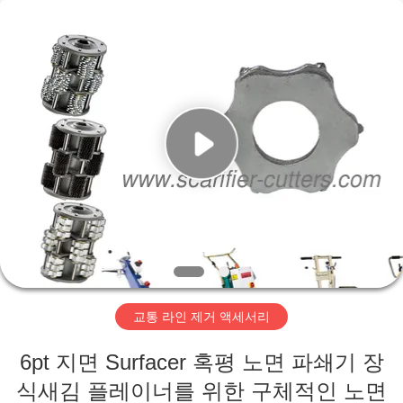
©
2019
-
2026
Zhuzhou
Xinhe
Industry
Co.,
집
Ltd..
All
Rights
Reserved.
제
품
비
디
교통 라인 제거 액세서리
오
6pt 지면 Surfacer 혹평 노면 파쇄기 장
식새김 플레이너를 위한 구체적인 노면
우