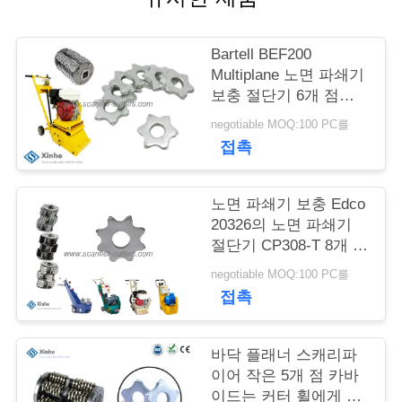
품
질
Bartell BEF200
관
Multiplane 노면 파쇄기
보충 절단기 6개 점
리
TCT 맷돌로 가는 탄화
negotiable MOQ:100 PC를
물 노면 파쇄기 절단기
접촉
저
희
노면 파쇄기 보충 Edco
20326의 노면 파쇄기
와
절단기 CP308-T 8개 점
텅스텐 탄화물 절단기
연
negotiable MOQ:100 PC를
접촉
락
바닥 플래너 스캐리파
뉴
이어 작은 5개 점 카바
이드는 커터 휠에게 비