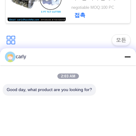
스
밀 정보를 제공했습니
negotiable MOQ:100 PC
다
접촉
사
건
모든
인
carly
노면 파쇄기 절단기
스카리파이어 드럼
용
2:03 AM
스카리파이어 셰프 &
스카리파이어 PCD 절
을
스페이저
단기
Good day, what product are you looking for?
요
폰 아크스 카바이드
에어텍 콘크리트 스카
청
톱 프레싱 커터
리파이어 액세서리
하
Husqvarna 스카리핑
쉐워보른 스카리파이
십
탄화탄 TCT 절단기
어 부품 및 액세서리